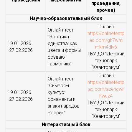
проведения,
прочее)
Научно-образовательный блок
Онлайн
Онлайн-тест
https://onlinetestp
"Эстетика
ad.com/gh7wm
19.01.2026
единства: как
mkm4dlv6
-27.02.2026
цвета и формы
ГБУ ДО "Детский
создают
технопарк
гармонию"
"Кванториум"
Онлайн
Онлайн-тест
https://onlinetestp
"Символы
ad.com/azericwr
19.01.2026
культур:
hwuz4
-27.02.2026
орнаменты и
ГБУ ДО "Детский
знаки народов
технопарк
России"
"Кванториум"
Интерактивный блок