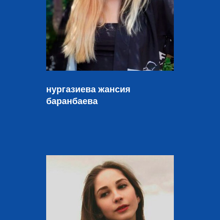
нургазиева жансия
баранбаева