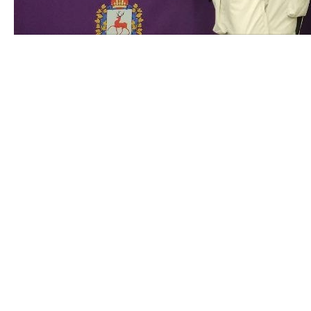
Победа на Международном
фестивале!
2023-04-24 08:00
Совместная с "Кванториум РЖД" команда с 18 по 21
апреля отправилась покорять сердца жюри, и им это
удалось!
ТехноСтрелка – это Международный фестиваль для
детей, которые знают о современных технологиях все
и даже больше, разрабатывают инновационные
проекты, стремятся узнавать новое и не боятся
будущего, потому сами что его создают! В этом году
Нижний Новгород собрал более 1000 участников,
наставников, гостей и партнёров фестиваля со всей
страны.