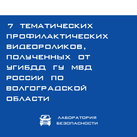
ЛабБез
7 тематических
профилактических
видеороликов,
полученных от
УГИБДД ГУ МВД
России по
Волгоградской
области