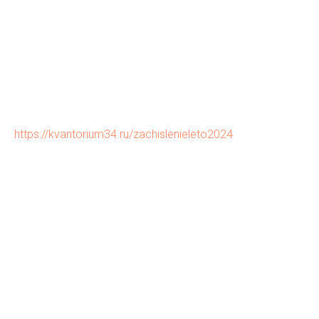
интересующихся автомобильной техникой и
инженерией.
Занятия будут проходить очно в детском технопарке
"Кванториум ПолиТех" в летний период
С условиями и порядком зачисления можно
ознакомиться по ссылке:
https://kvantorium34.ru/zachislenieleto2024
Подробности по телефону: 55-12-69