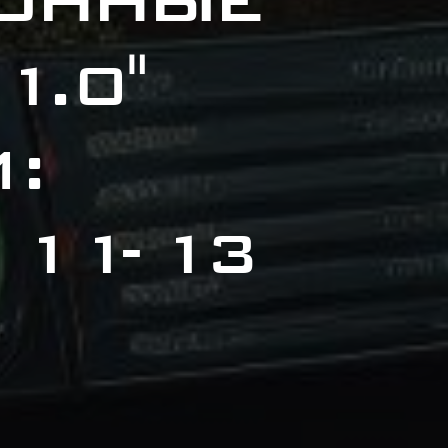
онные
.0"
:
11-13