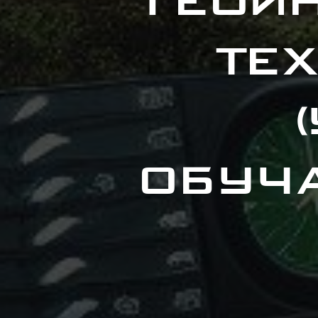
"Гео
те
обуч