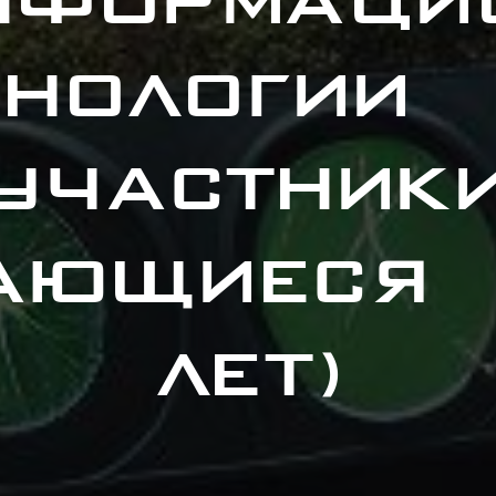
информаци
хнологии 1
(участники
ающиеся 
лет)